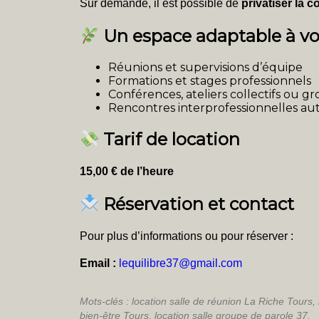
Sur demande, il est possible de
privatiser la c
Un espace adaptable à vo
Réunions et supervisions d’équipe
Formations et stages professionnels
Conférences, ateliers collectifs ou g
Rencontres interprofessionnelles au
Tarif de location
15,00 € de l’heure
Réservation et contact
Pour plus d’informations ou pour réserver :
Email :
lequilibre37@gmail.com
Mots-clés : location salle de réunion La Riche Tours,
bien-être Tours, location salle groupe de parole 37.