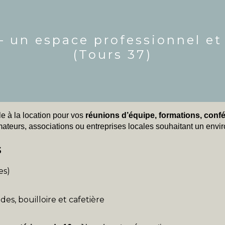
 un espace professionnel et 
(Tours 37)
le à la location pour vos
réunions d’équipe, formations, co
rmateurs, associations ou entreprises locales souhaitant un envi
s
es)
es, bouilloire et cafetière