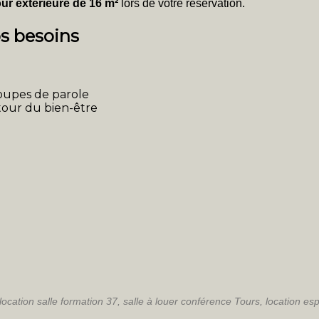
our extérieure de 16 m²
lors de votre réservation.
s besoins
roupes de parole
tour du bien-être
 location salle formation 37, salle à louer conférence Tours, location e